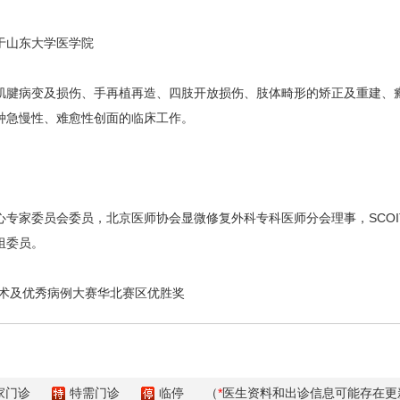
于山东大学医学院
肌腱病变及损伤、手再植再造、四肢开放损伤、肢体畸形的矫正及重建、
种急慢性、难愈性创面的临床工作。
心专家委员会委员，北京医师协会显微修复外科专科医师分会理事，SCO
组委员。
手术及优秀病例大赛华北赛区优胜奖
家门诊
特需门诊
临停
（
*
医生资料和出诊信息可能存在更