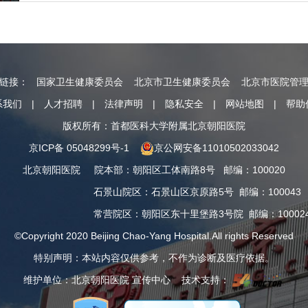
情链接：
国家卫生健康委员会
北京市卫生健康委员会
北京市医院管
系我们
|
人才招聘
|
法律声明
|
隐私安全
|
网站地图
|
帮助
版权所有：首都医科大学附属北京朝阳医院
京ICP备 05048299号-1
京公网安备11010502033042
北京朝阳医院
院本部
：
朝阳区工体南路8号
邮编：100020
石景山院区
：
石景山区京原路5号
邮编：100043
常营院区
：
朝阳区东十里堡路3号院
邮编：10002
©Copyright 2020 Beijing Chao-Yang Hospital.All rights Reserved
特别声明：本站内容仅供参考，不作为诊断及医疗依据。
维护单位：北京朝阳医院 宣传中心 技术支持：