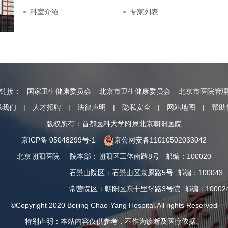
科室介绍
专家列表
情链接：
国家卫生健康委员会
北京市卫生健康委员会
北京市医院管
系我们
|
人才招聘
|
法律声明
|
隐私安全
|
网站地图
|
帮助
版权所有：首都医科大学附属北京朝阳医院
京ICP备 05048299号-1
京公网安备11010502033042
北京朝阳医院
院本部
：
朝阳区工体南路8号
邮编：100020
石景山院区
：
石景山区京原路5号
邮编：100043
常营院区
：
朝阳区东十里堡路3号院
邮编：10002
©Copyright 2020 Beijing Chao-Yang Hospital.All rights Reserved
特别声明：本站内容仅供参考，不作为诊断及医疗依据。