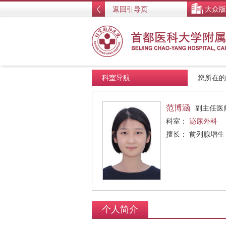
返回引导页
大众版
科室导航
您所在
范博涵
副主任医
科室：
泌尿外科
擅长： 前列腺增
个人简介