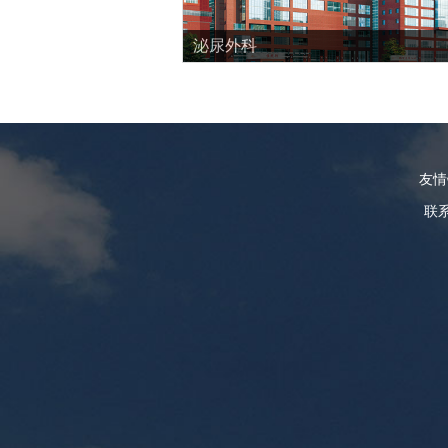
泌尿外科
友
联