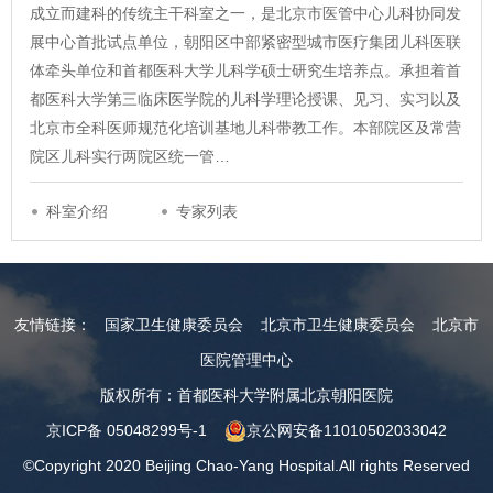
成立而建科的传统主干科室之一，是北京市医管中心儿科协同发
展中心首批试点单位，朝阳区中部紧密型城市医疗集团儿科医联
体牵头单位和首都医科大学儿科学硕士研究生培养点。承担着首
都医科大学第三临床医学院的儿科学理论授课、见习、实习以及
北京市全科医师规范化培训基地儿科带教工作。本部院区及常营
院区儿科实行两院区统一管…
科室介绍
专家列表
友情链接：
国家卫生健康委员会
北京市卫生健康委员会
北京市
医院管理中心
版权所有：首都医科大学附属北京朝阳医院
京ICP备 05048299号-1
京公网安备11010502033042
©Copyright 2020 Beijing Chao-Yang Hospital.All rights Reserved