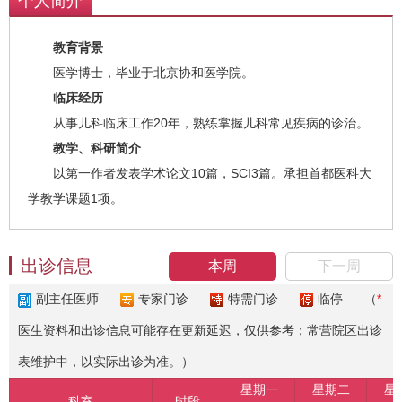
个人简介
教育背景
医学博士，毕业于北京协和医学院。
临床经历
从事儿科临床工作20年，熟练掌握儿科常见疾病的诊治。
教学、科研简介
以第一作者发表学术论文10篇，SCI3篇。承担首都医科大
学教学课题1项。
出诊信息
本周
下一周
副主任医师
专家门诊
特需门诊
临停
（
*
医生资料和出诊信息可能存在更新延迟，仅供参考；常营院区出诊
表维护中，以实际出诊为准。）
星期一
星期二
星
科室
时段