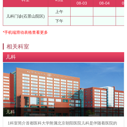
08-03
08-04
08
上午
儿科门诊(石景山院区)
下午
*手机端滑动表格查看更多
相关科室
儿科
儿科
1科室简介首都医科大学附属北京朝阳医院儿科是伴随着医院的