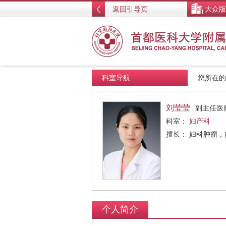
返回引导页
大众版
科室导航
您所在
刘莹莹
副主任医
科室：
妇产科
擅长： 妇科肿瘤
个人简介