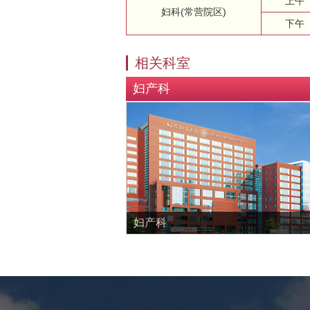
上午
妇科(常营院区)
下午
相关科室
妇产科
妇产科