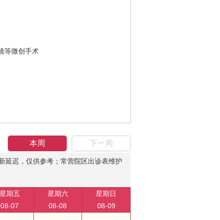
镜等微创手术
本周
下一周
新延迟，仅供参考；常营院区出诊表维护
星期五
星期六
星期日
08-07
08-08
08-09