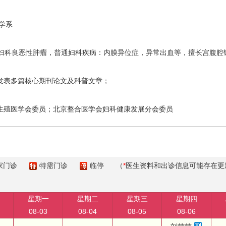
学系
科良恶性肿瘤，普通妇科疾病：内膜异位症，异常出血等，擅长宫腹腔
表多篇核心期刊论文及科普文章；
殖医学会委员；北京整合医学会妇科健康发展分会委员
家门诊
特需门诊
临停
（
*
医生资料和出诊信息可能存在更
星期一
星期二
星期三
星期四
08-03
08-04
08-05
08-06