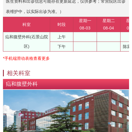
医生资料和出诊信息可能存在更新延迟，仅供参考；常营院区出诊
表维护中，以实际出诊为准。）
星期一
星期二
星
科室
时段
08-03
08-04
08
疝和腹壁外科(石景山院
上午
区)
下午
陈富
*手机端滑动表格查看更多
相关科室
疝和腹壁外科