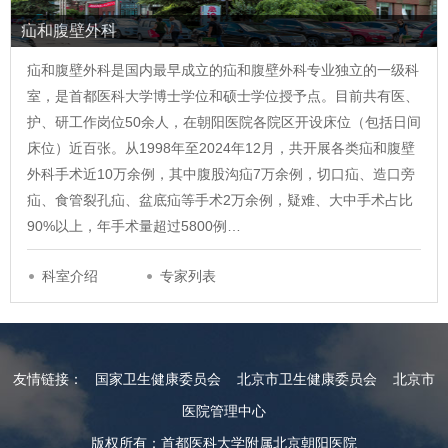
疝和腹壁外科
疝和腹壁外科是国内最早成立的疝和腹壁外科专业独立的一级科
室，是首都医科大学博士学位和硕士学位授予点。目前共有医、
护、研工作岗位50余人，在朝阳医院各院区开设床位（包括日间
床位）近百张。从1998年至2024年12月，共开展各类疝和腹壁
外科手术近10万余例，其中腹股沟疝7万余例，切口疝、造口旁
疝、食管裂孔疝、盆底疝等手术2万余例，疑难、大中手术占比
90%以上，年手术量超过5800例…
科室介绍
专家列表
友情链接：
国家卫生健康委员会
北京市卫生健康委员会
北京市
医院管理中心
版权所有：首都医科大学附属北京朝阳医院