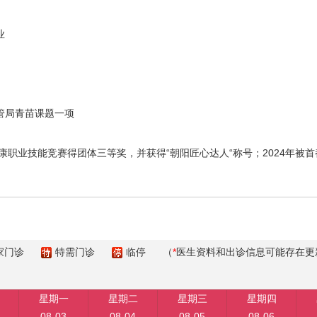
业
局青苗课题一项
职业技能竞赛得团体三等奖，并获得“朝阳匠心达人“称号；2024年被首
家门诊
特需门诊
临停
（
*
医生资料和出诊信息可能存在更
星期一
星期二
星期三
星期四
08-03
08-04
08-05
08-06