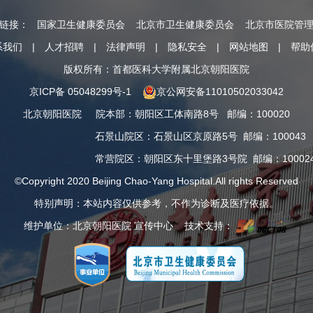
情链接：
国家卫生健康委员会
北京市卫生健康委员会
北京市医院管
系我们
|
人才招聘
|
法律声明
|
隐私安全
|
网站地图
|
帮助
版权所有：首都医科大学附属北京朝阳医院
京ICP备 05048299号-1
京公网安备11010502033042
北京朝阳医院
院本部
：
朝阳区工体南路8号
邮编：100020
石景山院区
：
石景山区京原路5号
邮编：100043
常营院区
：
朝阳区东十里堡路3号院
邮编：10002
©Copyright 2020 Beijing Chao-Yang Hospital.All rights Reserved
特别声明：本站内容仅供参考，不作为诊断及医疗依据。
维护单位：北京朝阳医院 宣传中心 技术支持：