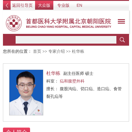
返回引导页
大众版
专业版
EN
您所在的位置：
首页
>>
专家介绍
>>
杜华栋
杜华栋
副主任医师 硕士
科室：
疝和腹壁外科
擅长： 腹股沟疝、切口疝、造口疝、食管
裂孔疝等