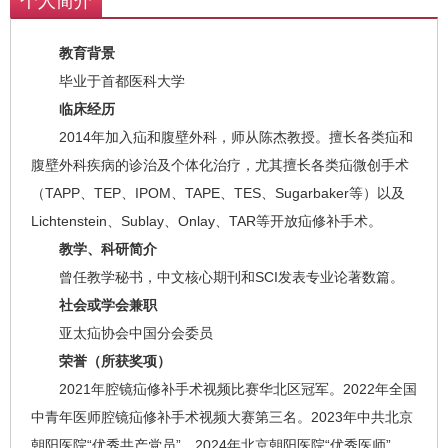
个人简介
教育背景
毕业于首都医科大学
临床经历
2014年加入疝和腹壁外科，师从陈杰教授。擅长各类疝和
腹壁外科疾病的诊治及个体化治疗，尤其擅长各类疝微创手术
（TAPP、TEP、IPOM、TAPE、TES、Sugarbaker等）以及
Lichtenstein、Sublay、Onlay、TAR等开放疝修补手术。
教学、科研简介
曾任教学秘书，中文核心期刊和SCI发表专业论著数篇。
社会或学会兼职
亚太疝协会中国分会委员
荣誉（所获奖项）
2021年腔镜疝修补手术视频比赛华北区冠军。2022年全国
中青年医师腔镜疝修补手术视频大赛第三名。2023年中共北京
朝阳医院“优秀共产党员”，2024年北京朝阳医院“优秀医师”。