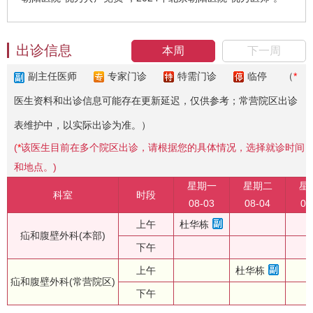
出诊信息
本周
下一周
副主任医师
专家门诊
特需门诊
临停
（
*
医生资料和出诊信息可能存在更新延迟，仅供参考；常营院区出诊
表维护中，以实际出诊为准。）
(
*
该医生目前在多个院区出诊，请根据您的具体情况，选择就诊时间
和地点。)
星期一
星期二
星
科室
时段
08-03
08-04
08
上午
杜华栋
疝和腹壁外科(本部)
下午
上午
杜华栋
疝和腹壁外科(常营院区)
下午