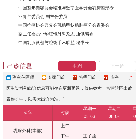
中国整形美容协会精准与数字医学分会乳房整形专
业青年委员会 副主任委员
中国抗癌协会康复会乳腺甲状腺肿瘤分会青委会
副主任委员中华腔镜外科杂志 通讯编委
中国乳腺微创与腔镜手术联盟 秘书长
出诊信息
本周
下一周
副主任医师
专家门诊
特需门诊
临停
（
*
医生资料和出诊信息可能存在更新延迟，仅供参考；常营院区出诊
表维护中，以实际出诊为准。）
星期一
星期二
星
科室
时段
08-03
08-04
08
上午
乳腺外科(本部)
下午
王子函