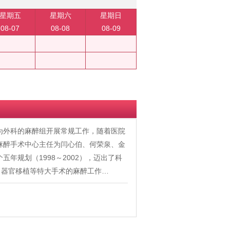
星期五
星期六
星期日
08-07
08-08
08-09
作为外科的麻醉组开展常规工作，随着医院
任麻醉手术中心主任为闫心伯、何荣泉、金
年规划（1998～2002），迈出了科
、器官移植等特大手术的麻醉工作…