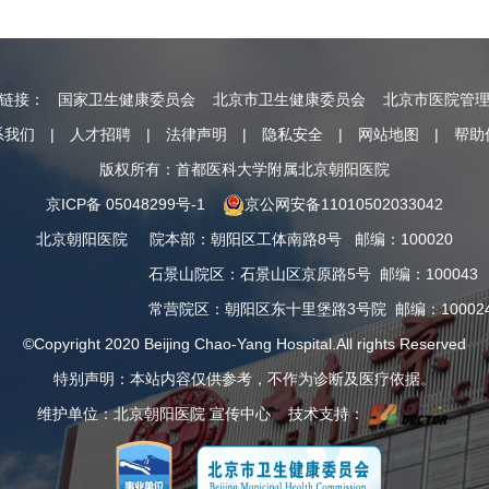
情链接：
国家卫生健康委员会
北京市卫生健康委员会
北京市医院管
系我们
|
人才招聘
|
法律声明
|
隐私安全
|
网站地图
|
帮助
版权所有：首都医科大学附属北京朝阳医院
京ICP备 05048299号-1
京公网安备11010502033042
北京朝阳医院
院本部
：
朝阳区工体南路8号
邮编：100020
石景山院区
：
石景山区京原路5号
邮编：100043
常营院区
：
朝阳区东十里堡路3号院
邮编：10002
©Copyright 2020 Beijing Chao-Yang Hospital.All rights Reserved
特别声明：本站内容仅供参考，不作为诊断及医疗依据。
维护单位：北京朝阳医院 宣传中心 技术支持：