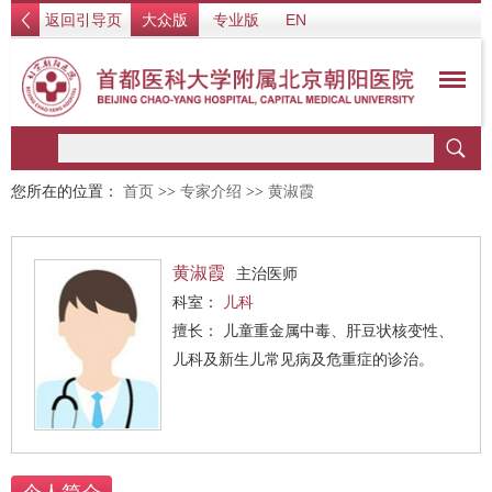
返回引导页
大众版
专业版
EN
您所在的位置：
首页
>>
专家介绍
>>
黄淑霞
黄淑霞
主治医师
科室：
儿科
擅长： 儿童重金属中毒、肝豆状核变性、
儿科及新生儿常见病及危重症的诊治。