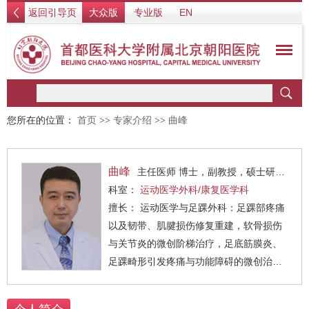
返回引导页
大众版
专业版
EN
您所在的位置：
首页
>>
专家介绍
>>
曲峰
曲峰
主任医师 博士，副教授，硕士研究生导师
科室：
运动医学外科/康复医学科
擅长： 运动医学与足踝外科：足踝部疼痛
以及韧带、肌腱损伤修复重建，软骨损伤
与关节炎的微创阶梯治疗，足底筋膜炎、
足踝畸形引发疼痛与功能障碍的微创治
疗，以及肩、膝等其他关节运动损伤的治
疗。