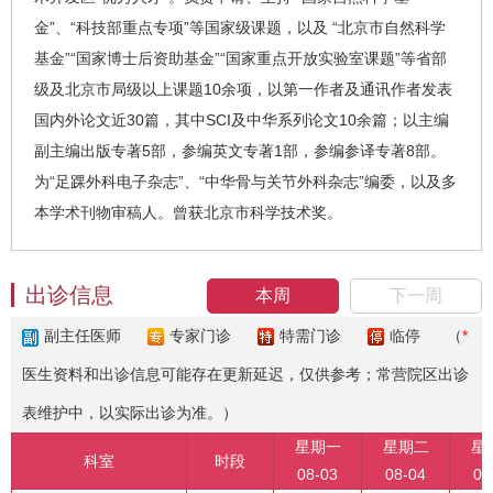
金”、“科技部重点专项”等国家级课题，以及 “北京市自然科学
基金”“国家博士后资助基金”“国家重点开放实验室课题”等省部
级及北京市局级以上课题10余项，以第一作者及通讯作者发表
国内外论文近30篇，其中SCI及中华系列论文10余篇；以主编
副主编出版专著5部，参编英文专著1部，参编参译专著8部。
为“足踝外科电子杂志”、“中华骨与关节外科杂志”编委，以及多
本学术刊物审稿人。曾获北京市科学技术奖。
出诊信息
本周
下一周
副主任医师
专家门诊
特需门诊
临停
（
*
医生资料和出诊信息可能存在更新延迟，仅供参考；常营院区出诊
表维护中，以实际出诊为准。）
星期一
星期二
星
科室
时段
08-03
08-04
08