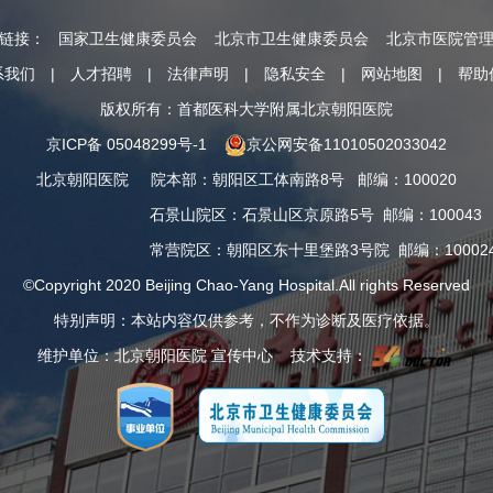
情链接：
国家卫生健康委员会
北京市卫生健康委员会
北京市医院管
系我们
|
人才招聘
|
法律声明
|
隐私安全
|
网站地图
|
帮助
版权所有：首都医科大学附属北京朝阳医院
京ICP备 05048299号-1
京公网安备11010502033042
北京朝阳医院
院本部
：
朝阳区工体南路8号
邮编：100020
石景山院区
：
石景山区京原路5号
邮编：100043
常营院区
：
朝阳区东十里堡路3号院
邮编：10002
©Copyright 2020 Beijing Chao-Yang Hospital.All rights Reserved
特别声明：本站内容仅供参考，不作为诊断及医疗依据。
维护单位：北京朝阳医院 宣传中心 技术支持：