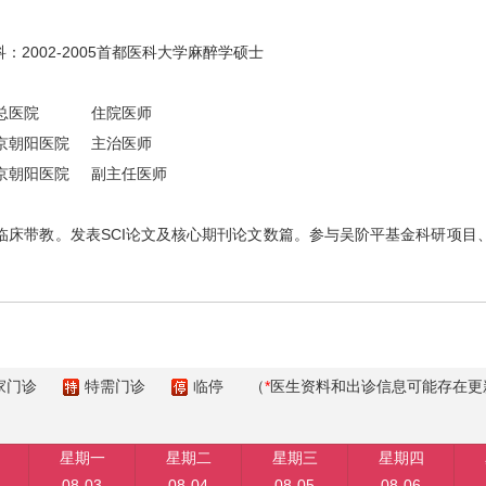
科：2002-2005首都医科大学麻醉学硕士
公司总医院
住院医师
北京朝阳医院
主治医师
北京朝阳医院
副主任医师
临床带教。发表SCI论文及核心期刊论文数篇。参与吴
阶平基金科研项目
家门诊
特需门诊
临停
（
*
医生资料和出诊信息可能存在更
星期一
星期二
星期三
星期四
08-03
08-04
08-05
08-06