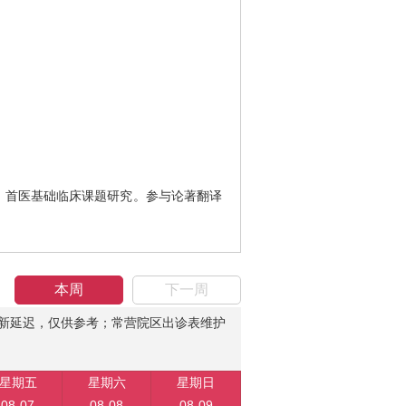
、首医基础临床课题研究。参与论著翻译
本周
下一周
新延迟，仅供参考；常营院区出诊表维护
星期五
星期六
星期日
08-07
08-08
08-09