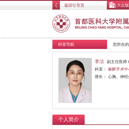
返回引导页
大众版
科室导航
您所在
李洁
副主任医师 
科室：
麻醉手术中
擅长： 心胸、神
个人简介