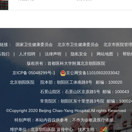
情链接：
国家卫生健康委员会
北京市卫生健康委员会
北京市医院管
系我们
|
人才招聘
|
法律声明
|
隐私安全
|
网站地图
|
帮助
版权所有：首都医科大学附属北京朝阳医院
京ICP备 05048299号-1
京公网安备11010502033042
北京朝阳医院
院本部
：
朝阳区工体南路8号
邮编：100020
石景山院区
：
石景山区京原路5号
邮编：100043
常营院区
：
朝阳区东十里堡路3号院
邮编：10002
©Copyright 2020 Beijing Chao-Yang Hospital.All rights Reserved
特别声明：本站内容仅供参考，不作为诊断及医疗依据。
维护单位：北京朝阳医院 宣传中心 技术支持：