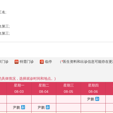
名;
第三;
第三;
家门诊
特需门诊
临停
（
*
医生资料和出诊信息可能存在更
的具体情况，选择就诊时间和地点。)
星期一
星期二
星期三
星期四
08-03
08-04
08-05
08-06
尹鹏
尹鹏
尹鹏