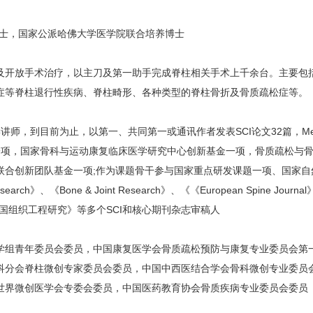
士，国家公派哈佛大学医学院联合培养博士
开放手术治疗，以主刀及第一助手完成脊柱相关手术上千余台。主要包括
症等脊柱退行性疾病、脊柱畸形、各种类型的脊柱骨折及骨质疏松症等。
讲师，到目前为止，以第一、共同第一或通讯作者发表SCI论文32篇，Med
一项，国家骨科与运动康复临床医学研究中心创新基金一项，骨质疏松与
合创新团队基金一项;作为课题骨干参与国家重点研发课题一项、国家自然
h》、《Bone & Joint Research》、《《European Spine Journal》、
《中国组织工程研究》等多个SCI和核心期刊杂志审稿人
青年委员会委员，中国康复医学会骨质疏松预防与康复专业委员会第一届
科分会脊柱微创专家委员会委员，中国中西医结合学会骨科微创专业委员
世界微创医学会专委会委员，中国医药教育协会骨质疾病专业委员会委员