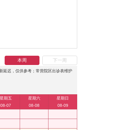
本周
下一周
新延迟，仅供参考；常营院区出诊表维护
星期五
星期六
星期日
08-07
08-08
08-09