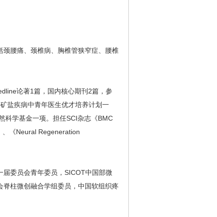
颈腰痛、颈椎病、胸椎管狭窄症、腰椎
line论著1篇，国内核心期刊2篇，参
骨矿盐疾病中青年医生优才培养计划一
科学基金一项。担任SCI杂志《BMC
《Neural Regeneration
委员会青年委员，SICOT中国部微
会脊柱微创融合学组委员，中国软组织疼