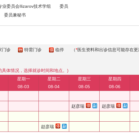
员会Ilizarov技术学组 委员
 委员兼秘书
家门诊
特需门诊
临停
（
*
医生资料和出诊信息可能存在更
的具体情况，选择就诊时间和地点。)
星期一
星期二
星期三
星期四
08-03
08-04
08-05
08-06
赵彦瑞
赵彦瑞
赵彦瑞