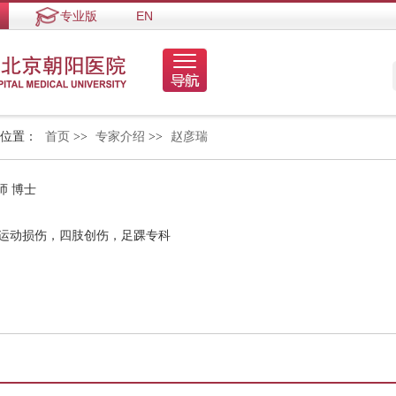
专业版
EN
的位置：
首页
>>
专家介绍
>>
赵彦瑞
师 博士
踝运动损伤，四肢创伤，足踝专科