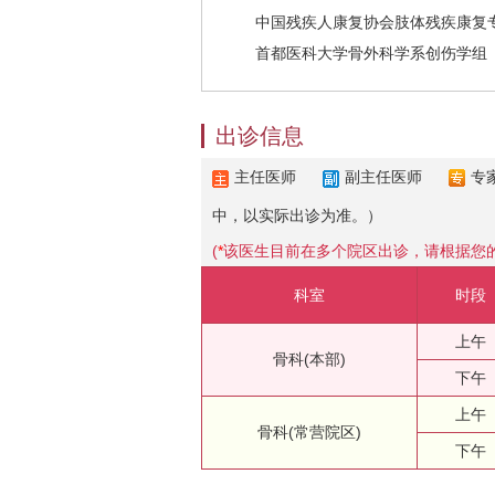
中国残疾人康复协会肢体残疾康复专业委
首都医科大学骨外科学系创伤学组
出诊信息
主任医师
副主任医师
专
中，以实际出诊为准。）
(
*
该医生目前在多个院区出诊，请根据您
科室
时段
上午
骨科(本部)
下午
上午
骨科(常营院区)
下午