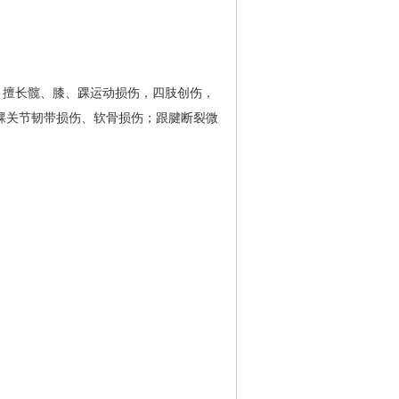
。擅长髋、膝、踝运动损伤，四肢创伤，
踝关节韧带损伤、软骨损伤；跟腱断裂微