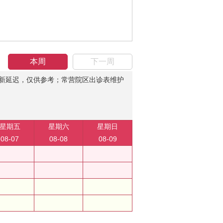
本周
下一周
新延迟，仅供参考；常营院区出诊表维护
星期五
星期六
星期日
08-07
08-08
08-09