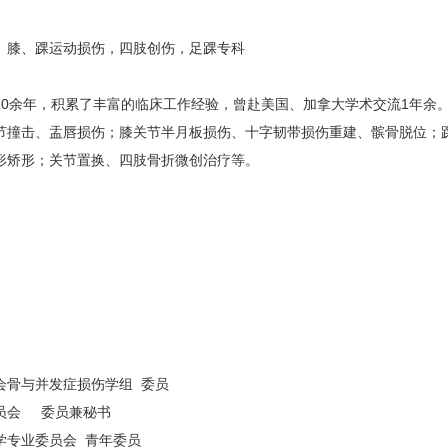
膝、踝运动损伤，四肢创伤，足踝专科
余年，积累了丰富的临床工作经验，曾赴美国、加拿大学术交流1年余
节撞击、盂唇损伤；膝关节半月板损伤、十字韧带损伤重建、髌骨脱位；
形矫形；关节置换、四肢骨折微创治疗等。
骨与并发症损伤学组 委员
员会 委员兼秘书
专业委员会 青年委员