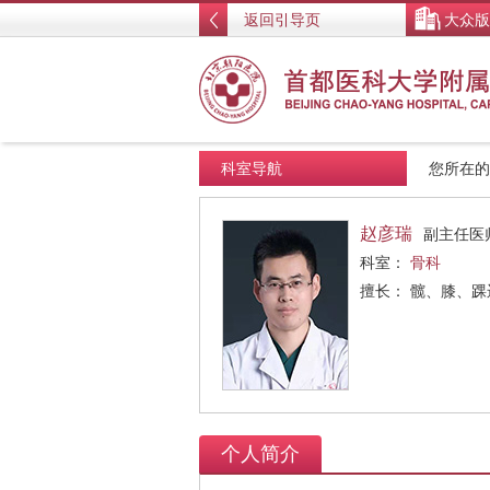
返回引导页
大众版
科室导航
您所在
赵彦瑞
副主任医
科室：
骨科
擅长： 髋、膝、
个人简介