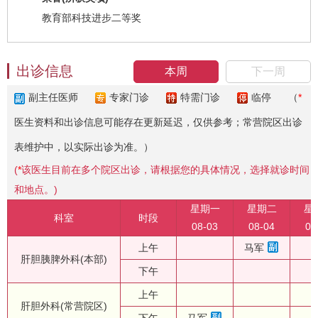
教育部科技进步二等奖
出诊信息
本周
下一周
副主任医师
专家门诊
特需门诊
临停
（
*
医生资料和出诊信息可能存在更新延迟，仅供参考；常营院区出诊
表维护中，以实际出诊为准。）
(
*
该医生目前在多个院区出诊，请根据您的具体情况，选择就诊时间
和地点。)
星期一
星期二
星
科室
时段
08-03
08-04
08
上午
马军
肝胆胰脾外科(本部)
下午
上午
肝胆外科(常营院区)