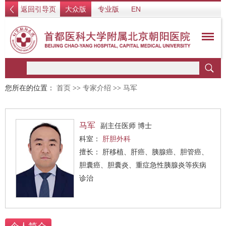
返回引导页
大众版
专业版
EN
您所在的位置：
首页
>>
专家介绍
>>
马军
马军
副主任医师 博士
科室：
肝胆外科
擅长： 肝移植、肝癌、胰腺癌、胆管癌、
胆囊癌、胆囊炎、重症急性胰腺炎等疾病
诊治