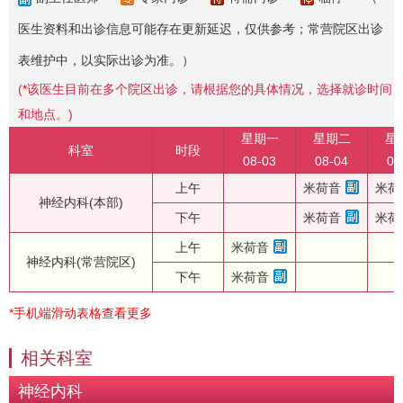
医生资料和出诊信息可能存在更新延迟，仅供参考；常营院区出诊
表维护中，以实际出诊为准。）
(
*
该医生目前在多个院区出诊，请根据您的具体情况，选择就诊时间
和地点。)
星期一
星期二
星
科室
时段
08-03
08-04
08
上午
米荷音
米荷
神经内科(本部)
下午
米荷音
米荷
上午
米荷音
神经内科(常营院区)
下午
米荷音
*手机端滑动表格查看更多
相关科室
神经内科