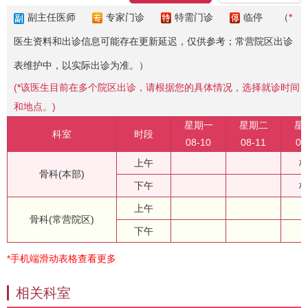
副主任医师
专家门诊
特需门诊
临停
（
*
医生资料和出诊信息可能存在更新延迟，仅供参考；常营院区出诊
表维护中，以实际出诊为准。）
(
*
该医生目前在多个院区出诊，请根据您的具体情况，选择就诊时间
和地点。)
星期一
星期二
星
科室
时段
08-10
08-11
08
上午
骨科(本部)
下午
上午
骨科(常营院区)
下午
*手机端滑动表格查看更多
相关科室