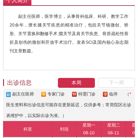
个人简介
副主任医师，医学博士，从事骨科临床、科研、教学工作
20余年，擅长膝关节疾患的精准治疗，包括关节镜微创、矫
形、关节置换和翻修手术;髋关节及肩关节疾患、骨质疏松性骨
折及创伤的微创和开放手术治疗。发表SCI及国内核心杂志期
刊文章数篇。
出诊信息
本周
下一周
副主任医师
专家门诊
特需门诊
临停
（
*
医生资料和出诊信息可能存在更新延迟，仅供参考；常营院区出诊
表维护中，以实际出诊为准。）
星期一
星期二
星
科室
时段
08-10
08-11
08