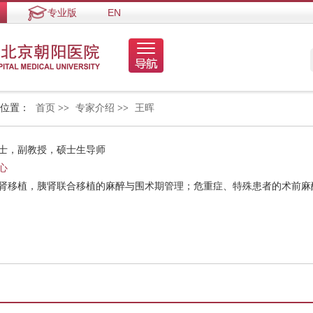
专业版
EN
的位置：
首页
>>
专家介绍
>>
王晖
博士，副教授，硕士生导师
心
；肾移植，胰肾联合移植的麻醉与围术期管理；危重症、特殊患者的术前麻