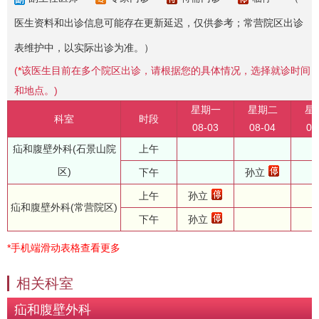
医生资料和出诊信息可能存在更新延迟，仅供参考；常营院区出诊
表维护中，以实际出诊为准。）
(
*
该医生目前在多个院区出诊，请根据您的具体情况，选择就诊时间
和地点。)
星期一
星期二
星
科室
时段
08-03
08-04
08
疝和腹壁外科(石景山院
上午
区)
下午
孙立
上午
孙立
疝和腹壁外科(常营院区)
下午
孙立
*手机端滑动表格查看更多
相关科室
疝和腹壁外科