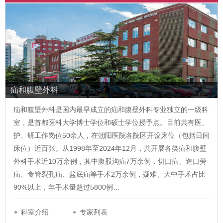
疝和腹壁外科
疝和腹壁外科是国内最早成立的疝和腹壁外科专业独立的一级科
室，是首都医科大学博士学位和硕士学位授予点。目前共有医、
护、研工作岗位50余人，在朝阳医院各院区开设床位（包括日间
床位）近百张。从1998年至2024年12月，共开展各类疝和腹壁
外科手术近10万余例，其中腹股沟疝7万余例，切口疝、造口旁
疝、食管裂孔疝、盆底疝等手术2万余例，疑难、大中手术占比
90%以上，年手术量超过5800例…
科室介绍
专家列表