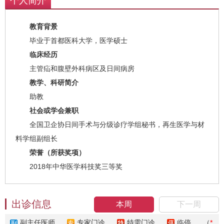
个人简介
教育背景
毕业于首都医科大学，医学硕士
临床经历
主管疝和腹壁外科病区及日间病房
教学、科研简介
助教
社会或学会兼职
全国卫企协日间手术与分级诊疗学组秘书，再生医学与材
料学组副组长
荣誉（所获奖项）
2018年中华医学科技奖三等奖
出诊信息
本周
下一周
副主任医师
专家门诊
特需门诊
临停
（
*