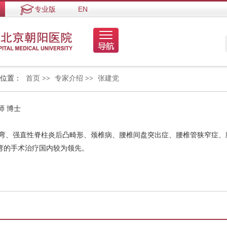
专业版
EN
的位置：
首页
>>
专家介绍
>>
张建党
师 博士
侧弯、强直性脊柱炎后凸畸形、颈椎病、腰椎间盘突出症、腰椎管狭窄症、
弯的手术治疗国内较为领先。