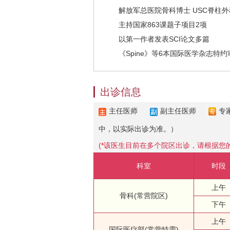
解放军总医院骨科博士 USC脊柱外
主持国家863课题子项目2项
以第一作者发表SCI论文多篇
《Spine》等6本国际医学杂志特约
出诊信息
主任医师
副主任医师
专
中，以实际出诊为准。）
(
*
该医生目前在多个院区出诊，请根据您
科室
时段
上午
骨科(常营院区)
下午
上午
国际医疗部(常营特需)