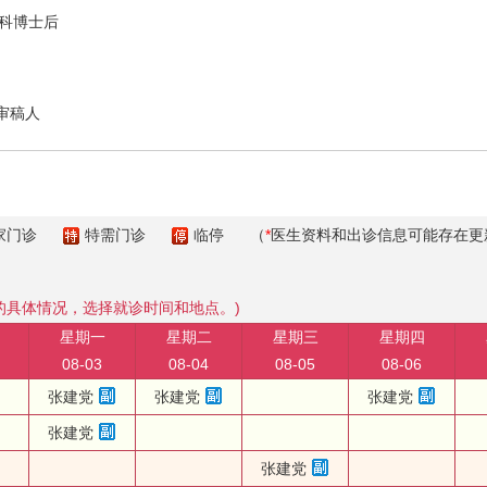
科博士后
审稿人
家门诊
特需门诊
临停
（
*
医生资料和出诊信息可能存在更
的具体情况，选择就诊时间和地点。)
星期一
星期二
星期三
星期四
08-03
08-04
08-05
08-06
张建党
张建党
张建党
张建党
张建党