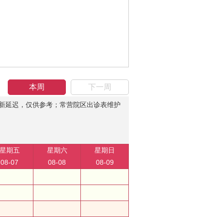
本周
下一周
新延迟，仅供参考；常营院区出诊表维护
星期五
星期六
星期日
08-07
08-08
08-09