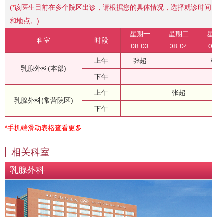
(
*
该医生目前在多个院区出诊，请根据您的具体情况，选择就诊时间
和地点。)
星期一
星期二
星
科室
时段
08-03
08-04
08
上午
张超
乳腺外科(本部)
下午
上午
张超
乳腺外科(常营院区)
下午
*手机端滑动表格查看更多
相关科室
乳腺外科