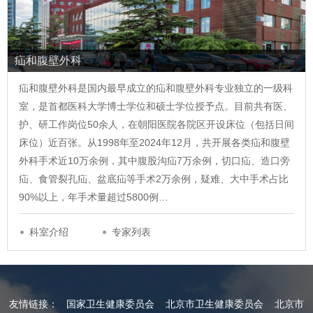
疝和腹壁外科
疝和腹壁外科是国内最早成立的疝和腹壁外科专业独立的一级科
室，是首都医科大学博士学位和硕士学位授予点。目前共有医、
护、研工作岗位50余人，在朝阳医院各院区开设床位（包括日间
床位）近百张。从1998年至2024年12月，共开展各类疝和腹壁
外科手术近10万余例，其中腹股沟疝7万余例，切口疝、造口旁
疝、食管裂孔疝、盆底疝等手术2万余例，疑难、大中手术占比
90%以上，年手术量超过5800例…
科室介绍
专家列表
友情链接：
国家卫生健康委员会
北京市卫生健康委员会
北京市