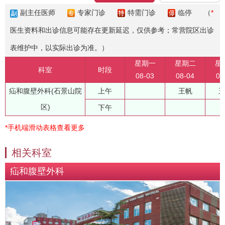
副主任医师
专家门诊
特需门诊
临停
（
*
医生资料和出诊信息可能存在更新延迟，仅供参考；常营院区出诊
表维护中，以实际出诊为准。）
星期一
星期二
星
科室
时段
08-03
08-04
08
疝和腹壁外科(石景山院
上午
王帆
区)
下午
*手机端滑动表格查看更多
相关科室
疝和腹壁外科