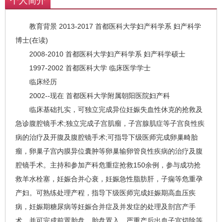
个人简介
教育背景 2013-2017 首都医科大学妇产科学系 妇产科学
博士(在读)
2008-2010 首都医科大学妇产科学系 妇产科学硕士
1997-2002 首都医科大学 临床医学学士
临床经历
2002--现在 首都医科大学附属朝阳医院妇产科
临床基础扎实，可独立完成异位妊娠失血性休克的抢救及
急诊腹腔镜手术;独立完成子宫肌瘤，子宫腺肌症等子宫良性疾
病的治疗及开腹及腹腔镜手术;可指导下级医师完成卵巢畸胎
瘤，卵巢子宫内膜异位囊肿等卵巢输卵管良性疾病的治疗及腹
腔镜手术。主持和参加产科危重症抢救150余例，参与成功抢
救羊水栓塞，妊娠合并心衰，妊娠急性脂肪肝，子痫等危重孕
产妇。可熟练处理产程，指导下级医师完成妊娠期高血压疾
病，妊娠期糖尿病等妊娠合并症及并发症的处理及剖宫产手
术，并可完成前置胎盘，胎盘置入，严重产后出血子宫切除等