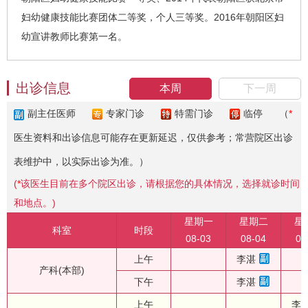
妇幼健康技能比赛团体二等奖，个人三等奖。2016年朝阳区妇
幼宣讲教师比赛第一名。
出诊信息
本周
下一周
副主任医师
专家门诊
特需门诊
临停
（
*
医生资料和出诊信息可能存在更新延迟，仅供参考；常营院区出诊
表维护中，以实际出诊为准。）
(
*
该医生目前在多个院区出诊，请根据您的具体情况，选择就诊时间
和地点。)
星期一
星期二
星
科室
时段
08-03
08-04
08
上午
李湛
产科(本部)
下午
李湛
上午
李