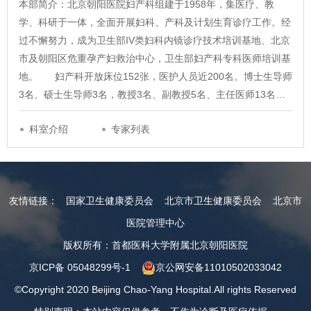
本部简介：北京朝阳医院妇产科组建于1958年，集医疗、教
学、科研于一体，全面开展妇科、产科及计划生育诊疗工作。经
过不懈努力，成为卫生部IV类妇科内镜诊疗技术培训基地、北京
市及朝阳区危重孕产妇救治中心，卫生部妇产科专科医师培训基
地。 妇产科开放床位152张，医护人员近200名。博士生导师
3名、硕士生导师3名，教授3名、副教授5名、主任医师13名…
科室介绍
专家列表
友情链接：
国家卫生健康委员会
北京市卫生健康委员会
北京市
医院管理中心
版权所有：首都医科大学附属北京朝阳医院
京ICP备 05048299号-1
京公网安备11010502033042
©Copyright 2020 Beijing Chao-Yang Hospital.All rights Reserved