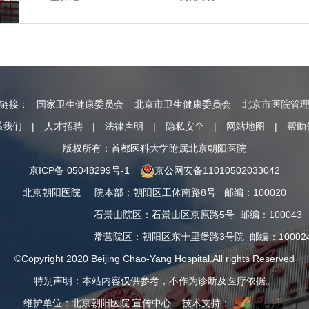
情链接：
国家卫生健康委员会
北京市卫生健康委员会
北京市医院管
系我们
|
人才招聘
|
法律声明
|
隐私安全
|
网站地图
|
帮助
版权所有：首都医科大学附属北京朝阳医院
京ICP备 05048299号-1
京公网安备11010502033042
北京朝阳医院
院本部
：
朝阳区工体南路8号
邮编：100020
石景山院区
：
石景山区京原路5号
邮编：100043
常营院区
：
朝阳区东十里堡路3号院
邮编：10002
©Copyright 2020 Beijing Chao-Yang Hospital.All rights Reserved
特别声明：本站内容仅供参考，不作为诊断及医疗依据。
维护单位：北京朝阳医院 宣传中心 技术支持：