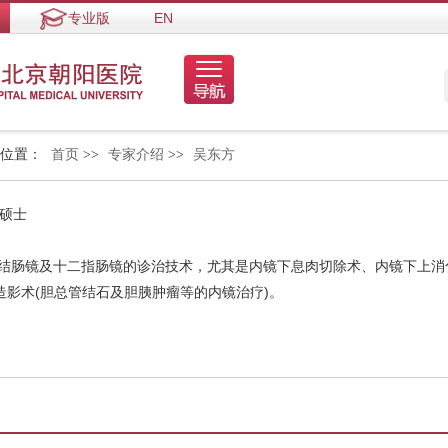
专业版
EN
的位置：
首页
>>
专家介绍
>>
吴东方
 硕士
、结肠镜及十二指肠镜的诊治技术，尤其是内镜下息肉切除术、内镜下上消
造影术(胆总管结石及胆胰肿瘤等的内镜治疗)。