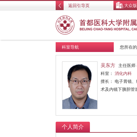
返回引导页
大众版
科室导航
您所在
吴东方
主任医师
科室：
消化内科
擅长： 电子胃镜
术及内镜下胰胆管
个人简介