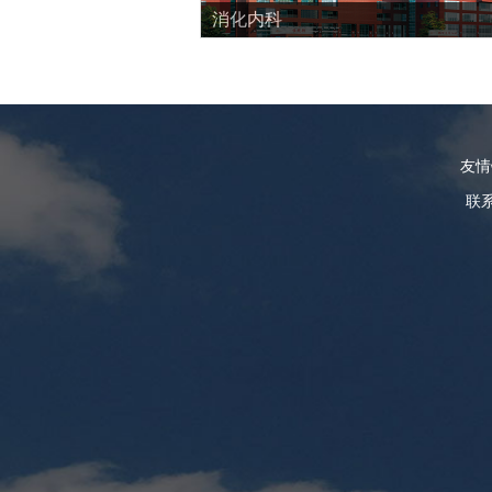
消化内科
友
联