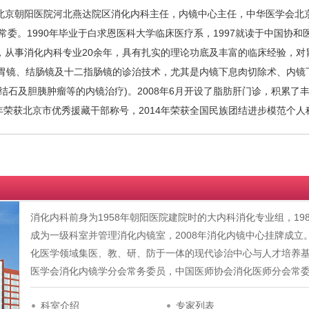
京朝阳医院河北燕达院区消化内科主任，内镜中心主任，中华医学会北京
常委。1990年毕业于白求恩医科大学临床医疗系，1997就读于中国协
，从事消化内科专业20余年，具有扎实的理论功底及丰富的临床经验，对
子胃镜、结肠镜及十二指肠镜的诊治技术，尤其是内镜下息肉切除术、内镜
结石及胆胰肿瘤等的内镜治疗)。2008年6月开设了脂肪肝门诊，积累了丰
1年荣获北京市优秀援藏干部称号，2014年荣获全国民族团结进步模范个
消化内科前身为1958年朝阳医院建院时的大内科消化专业组，198
成为一级科室并管理消化内镜室，2008年消化内镜中心挂牌成
化医学领域集医、教、研、防于一体的现代诊治中心与人才培养
医学会消化内镜学分会常务委员，中国医师协会消化医师分会常
科室介绍
专家列表